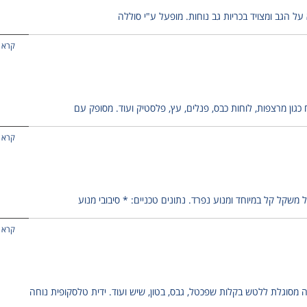
 הגב ומצויד בכריות גב נוחות. מופעל ע"י סוללה
קרא 
גון מרצפות, לוחות כבס, פנלים, עץ, פלסטיק ועוד. מסופק עם
קרא 
משקל קל במיוחד ומנוע נפרד. נתונים טכניים: * סיבובי מנוע
קרא 
 מסוגלת ללטש בקלות שפכטל, גבס, בטון, שיש ועוד. ידית טלסקופית נוחה