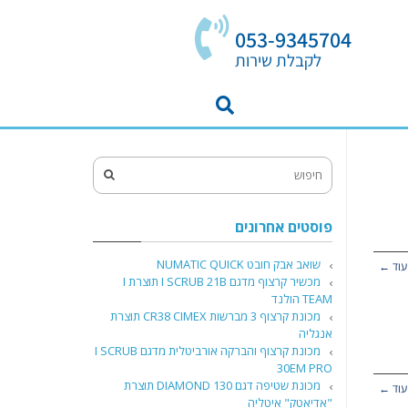
053-9345704
לקבלת שירות
פוסטים אחרונים
שואב אבק חובט NUMATIC QUICK
עוד ←
מכשיר קרצוף מדגם I SCRUB 21B תוצרת I
TEAM הולנד
מכונת קרצוף 3 מברשות CR38 CIMEX תוצרת
אנגליה
מכונת קרצוף והברקה אורביטלית מדגם I SCRUB
30EM PRO
מכונת שטיפה דגם DIAMOND 130 תוצרת
עוד ←
"אדיאטק" איטליה