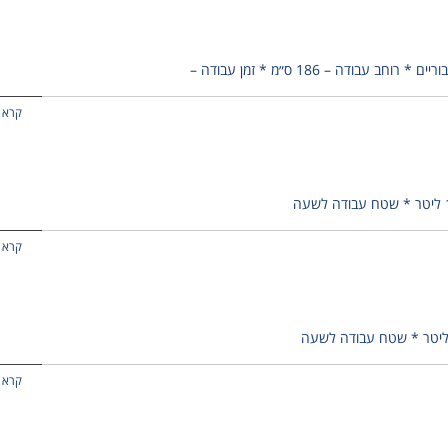
דה – 186 ס״מ * זמן עבודה –
קרא 
קרא 
קרא 