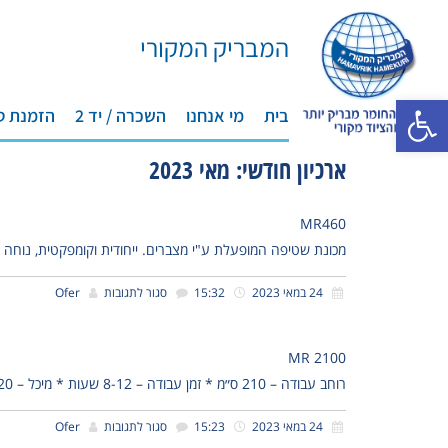
המבריק המקורי
פתח סרגל נגישות
בית
מי אנחנו
השכרה / יד 2
הזמנת ט
ארכיון חודשי: מאי 2023
MR460
מכונת שטיפה המופעלת ע"י מצברים. ייחודית וקומפקטית, נוחה ל
24 במאי 2023
15:32
סגור לתגובות
Ofer
MR 2100
רוחב עבודה – 210 ס״מ * זמן עבודה – 8-12 שעות * מיכל – 220 ליטר * שטח עבודה לשעה
24 במאי 2023
15:23
סגור לתגובות
Ofer