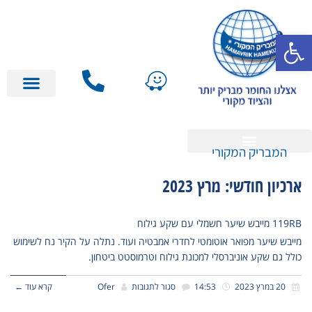
פתח סרגל נגישות
השכרה / יד 2
המבריק המקורי
השכרה / יד 2
ארכיון חודשי: מרץ 2023
119RB מייבש שיער חשמלי עם שקע גילוח
מייבש שיער מפואר אוטומטי לחדרי אמבטיה ועוד. נתלה על הקיר נח לשימוש
כולל גם שקע אוניברסלי למכונת גילוח וטרמוסטט ביטחון.
20 במרץ 2023
14:53
סגור לתגובות
Ofer
קרא עוד ←