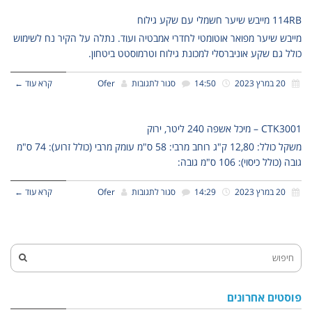
114RB מייבש שיער חשמלי עם שקע גילוח
מייבש שיער מפואר אוטומטי לחדרי אמבטיה ועוד. נתלה על הקיר נח לשימוש
כולל גם שקע אוניברסלי למכונת גילוח וטרמוסטט ביטחון.
20 במרץ 2023
14:50
סגור לתגובות
Ofer
קרא עוד ←
CTK3001 – מיכל אשפה 240 ליטר, ירוק
משקל כולל: 12,80 ק"ג רוחב מרבי: 58 ס"מ עומק מרבי (כולל זרוע): 74 ס"מ
גובה (כולל כיסוי): 106 ס"מ גובה:
20 במרץ 2023
14:29
סגור לתגובות
Ofer
קרא עוד ←
פוסטים אחרונים