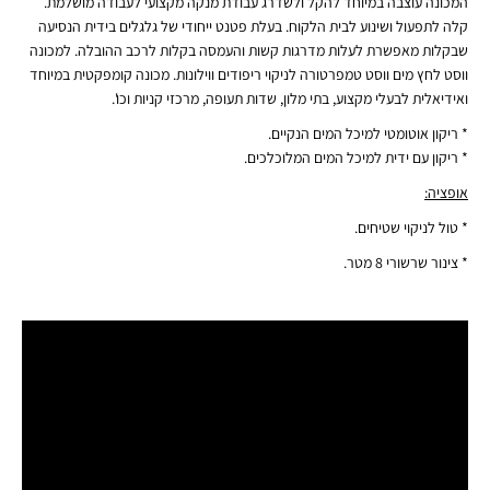
המכונה עוצבה במיוחד להקל ולשדרג עבודת מנקה מקצועי לעבודה מושלמת.
קלה לתפעול ושינוע לבית הלקוח. בעלת פטנט ייחודי של גלגלים בידית הנסיעה
שבקלות מאפשרת לעלות מדרגות קשות והעמסה בקלות לרכב ההובלה. למכונה
ווסט לחץ מים ווסט טמפרטורה לניקוי ריפודים ווילונות. מכונה קומפקטית במיוחד
ואידיאלית לבעלי מקצוע, בתי מלון, שדות תעופה, מרכזי קניות וכו'.
* ריקון אוטומטי למיכל המים הנקיים.
* ריקון עם ידית למיכל המים המלוכלכים.
אופציה:
* טול לניקוי שטיחים.
* צינור שרשורי 8 מטר.