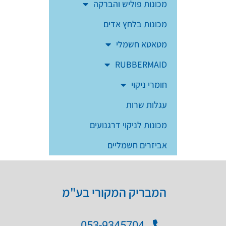
מכונות פוליש והברקה
מכונות בלחץ אדים
מטאטא חשמלי
RUBBERMAID
חומרי ניקוי
עגלות שרות
מכונות לניקוי דרגנועים
אביזרים חשמליים
המבריק המקורי בע"מ
053-9345704